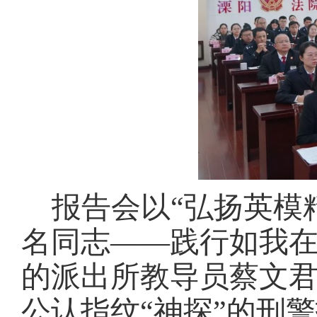
报告会以
“弘扬英模
名同志——践行如我
的派出所教导员蔡文君
公认指纹“神探”的刑