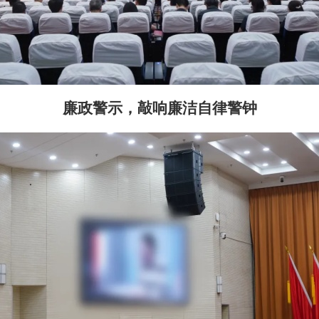
廉政警示，敲响廉洁自律警钟