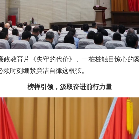
廉政教育片《失守的代价》。一桩桩触目惊心的
必须时刻绷紧廉洁自律这根弦。
榜样引领，汲取奋进前行力量