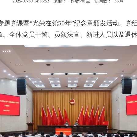
2025-07-30 14:55:53
来源：
作者:徐 兰
访问数：
3504
专题党课暨“光荣在党50年”纪念章颁发活动。
念章。全体党员干警、员额法官、新进人员以及退