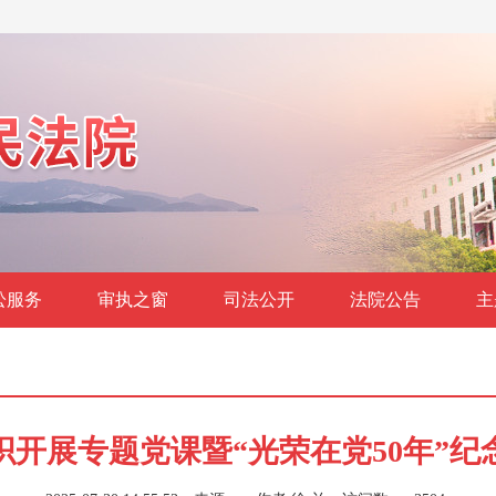
讼服务
审执之窗
司法公开
法院公告
主
织开展专题党课暨“光荣在党50年”纪