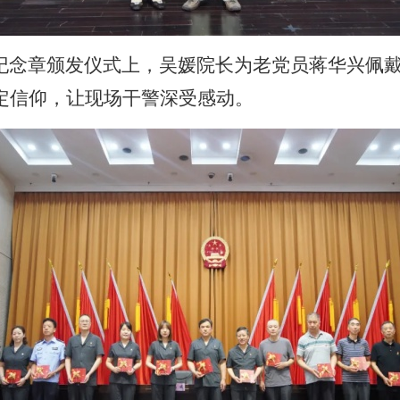
年”纪念章颁发仪式上，吴媛院长为老党员蒋华兴佩
定信仰，让现场干警深受感动。