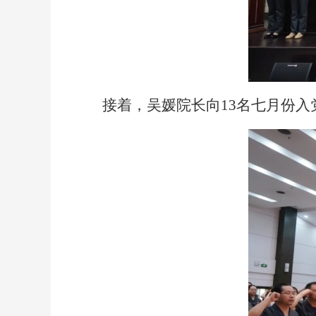
接着，吴媛院长向
13名七月份