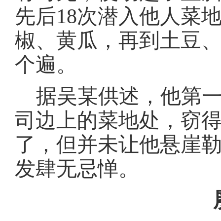
先后
18次
潜入他人菜
椒、黄瓜，再到土豆
个遍。
据
吴某
供述，他第
司边上的菜地处，窃
了，但并未让他悬崖
发肆无忌惮。