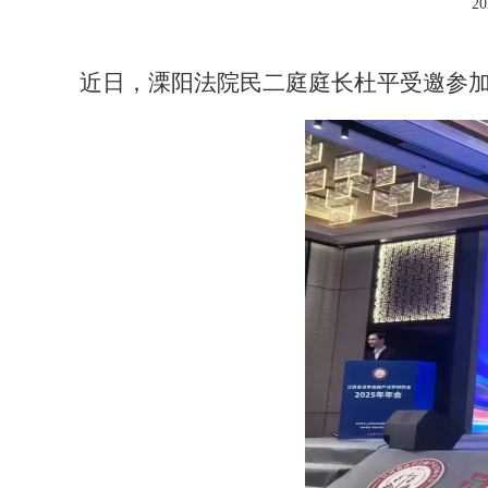
20
近日，溧阳法院民二庭庭长杜平受邀参