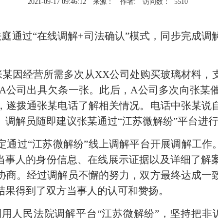
2021-09-17 09:46:12
来源：
作者:
访问数：
5510
法庭通过“在线调解+司法确认”模式，同步完成调
张某因经营所需多次从
XX公司处购买玻璃材料，
A
公司出具欠条一张。此后，
A
公司多次向张某
，遂拨通张某电话了解相关情况。电话中张某说
。调解员随即建议张某通过
“江苏微解纷”平台进
定通过
“江苏微解纷”线上调解平台开展调解工作
实当事人的身份信息、在线展示证据以及详细了解
协商。经过调解员不懈的努力，双方最终达成一
结果得到了双方当事人的认可和赞扬。
用人民法院调解平台
“江苏微解纷”，坚持把非