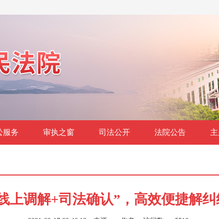
讼服务
审执之窗
司法公开
法院公告
主
“线上调解+司法确认”，高效便捷解纠