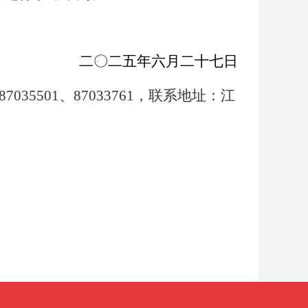
二
〇
二五年六月二十七日
7035501、87033761，联系地址：江