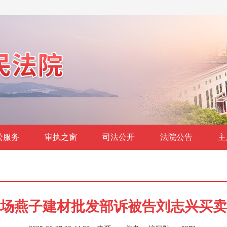
讼服务
审执之窗
司法公开
法院公告
主
场燕子建材批发部诉被告刘志兴买卖