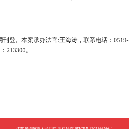
网刊登。本案承办法官:
王海涛
，联系电话：0519-8
213300。
江苏省溧阳市人民法院 版权所有 苏ICP备12051667号-1