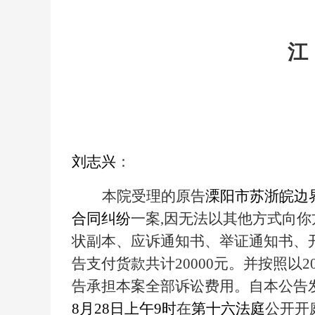
江
刘志兴
：
本院受理的原告
溧阳市苏浙皖边
合同纠纷
一案,因无法以其他方式向
状副本、应诉通知书、举证通知书、
告支付货款共计20000元。并按照以2
告承担本案全部诉讼费用。自本公告
8月28日上午9时
在
第十六法庭
公开开