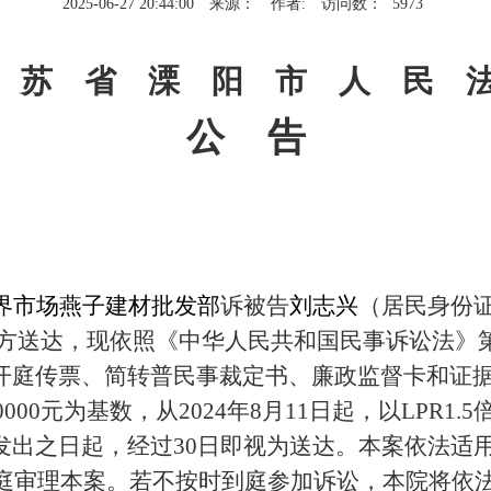
2025-06-27 20:44:00
来源：
作者:
访问数：
5973
 苏 省 溧 阳 市 人 民 
公
告
界市场燕子建材批发部
诉被告
刘志兴
（居民身份证号码
你方送达，现依照《中华人民共和国民事诉讼法》
开庭传票、简转普民事裁定书、廉政监督卡和证据
0000元为基数，从2024年8月11日起，以LPR
发出之日起，经过30日即视为送达。本案依法适
庭审理本案。若不按时到庭参加诉讼，本院将依