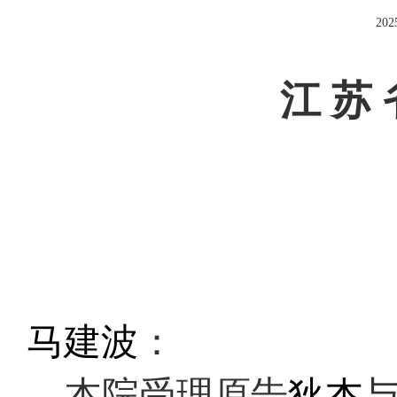
202
江 苏 
马建波
：
本院受理
原告
狄杰