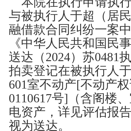
本院在执行申请执
与被执行人于超
（
居
融借款合同纠纷一案
《中华人民共和国民
送达（
202
4
）苏
0481
拍卖登记在被执行人
601室不动产[不动产
0110617号]（含
电资产，详见评估报
视为送达。