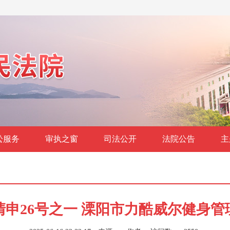
讼服务
审执之窗
司法公开
法院公告
主
81清申26号之一 溧阳市力酷威尔健