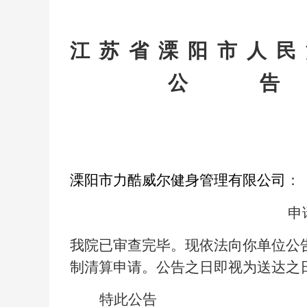
江 苏 省 溧 阳 市 人 民
公 告
溧阳市力酷威尔健身管理有限公司
：
申
我院已审查完毕。现依法向你单位公
制清算申请。公告之日即视为送达之
特此公告