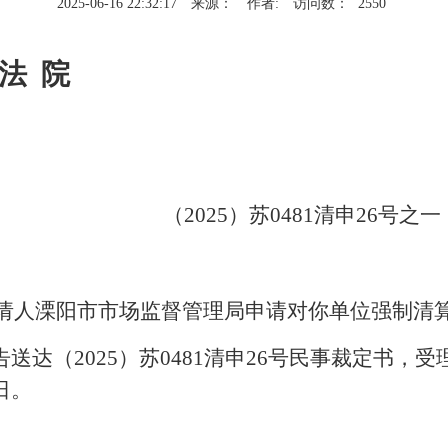
2025-06-16 22:32:17
来源：
作者:
访问数：
2550
 法 院
（2025）苏
0481
清申26
号之一
请人溧阳市市场监督管理局申请对你单位强制清
告送达
（2025）苏
0481
清申26
号民事裁定书，受
日。