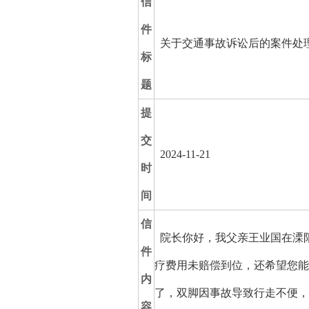
信
件
关于交通事故诉讼后的案件处
标
题
提
交
2024-11-21
时
间
信
院长你好，我父亲王业国在溧阳
件
疗费用未赔偿到位，还希望您能
内
了，双脚因事故导致行走不便，
容