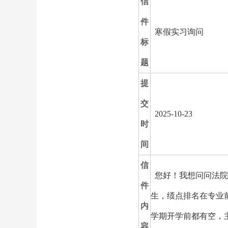
信
件
寒假实习询问
标
题
提
交
2025-10-23
时
间
信
您好！我想问问法院
件
生，绩点排名在专业
内
学期开学前都有空，
容