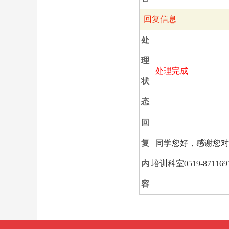
回复信息
处
理
处理完成
状
态
回
复
同学您好，感谢您对
内
培训科室0519-87
容