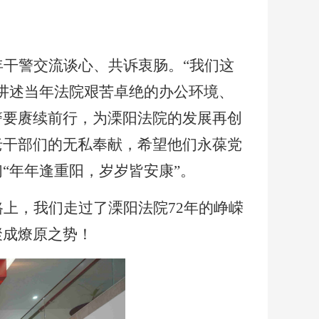
年干警交流谈心、共诉衷肠。
“我们这
讲述当年法院艰苦卓绝的办公环境、
警要赓续前行，为溧阳法院的发展再创
老干部们的无私奉献，希望他们永葆党
“年年逢重阳，岁岁皆安康”。
路上，我们走过了溧阳法院
72年的峥嵘
聚成燎原之势！