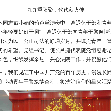
九九重阳聚，代代薪火传
休同志戴小娟的葫芦丝演奏中，离退休干部和青
小年轻要好好干啊”，离退休干部向青年干警倾情
司法为民、公正司法的峥嵘岁月。并嘱托青年干
切的希望。党组书记、院长吕捷代表院党组感谢
本色，继续发挥余热，关心法院工作，并祝愿他们
中，我们见证了中国共产党的百年历史，漫漫长
将带动青年干警接续奋斗，将法治信仰的星火汇