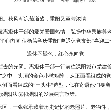
2022-10-09 09:57:09
来源：
作者:
访问数：
4953
阳。秋风渐凉菊渐盛，重阳又至寄浓情。
发离退休干部的爱党爱国热情，弘扬中华民族尊
天平心向党 伏枥笃学庆重阳”离退休党支部“喜迎
退休不褪色，红心永向党
逝去的光阴。离退休干部一行前往溧阳城市党建
旗”之中，头顶的金色小球矩阵，从正面看组成的
从侧面看组成的“一头牛”造型，似在寄语他们要
为溧阳法院和溧阳的发展建言献策。
展示区，一张张承载着历史记忆的老照片、老物件