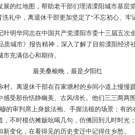
发展的红地图，帮助老干部们理清溧阳城市基层
育洗礼中，离退休干部更加坚定了“不忘初心、牢
记叶明华同志在中国共产党溧阳市委十三届五次
起品质城市》报告精神，深入了解了目前溧阳经济
城市充满信心和期待。
最美桑榆晚，最是夕阳红
乡村。离退休干部在百家塘村的乡间小道上慢慢
中感受那份恬静幽美、古风绵长。他们三三两两
穆的审判席上身披法袍、手握法槌的场景；有的在
道，不时模仿摊贩吆喝几句，仿佛回到儿时时光；
和新变化，在看得见的历史变迁中记得住乡愁。