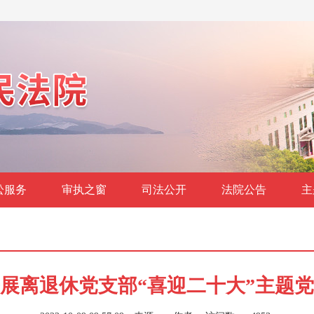
讼服务
审执之窗
司法公开
法院公告
主
展离退休党支部“喜迎二十大”主题