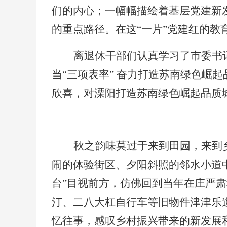
们的内心；一幅幅描绘着基层党建新
的重点路径。在这“一片”党建红的教
离退休干部们认真学习了市委书
当“三项表率” 奋力打造苏南绿色崛
欣喜，对溧阳打造苏南绿色崛起品质
秋之韵味莫过于来到田园，来到
闹的体验街区、夕阳斜照的邻水小道
台”目视前方，仿佛回到当年在庄严肃
汀、二八大杠自行车等旧物件津津乐
忆往事，感叹乡村振兴带来的新发展