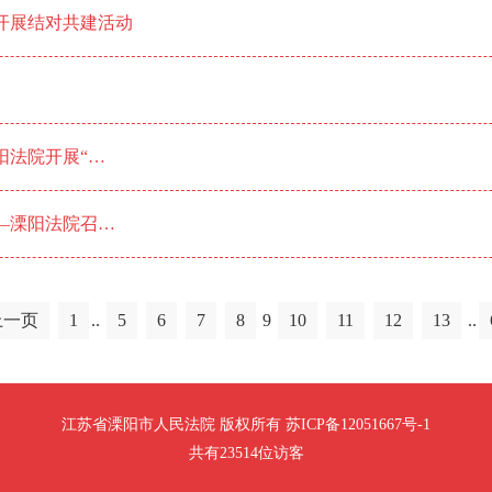
开展结对共建活动
阳法院开展“…
—溧阳法院召…
上一页
1
..
5
6
7
8
9
10
11
12
13
..
江苏省溧阳市人民法院 版权所有 苏ICP备12051667号-1
共有23514位访客