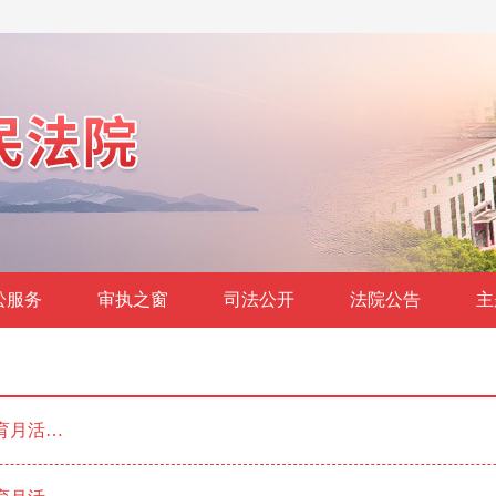
讼服务
审执之窗
司法公开
法院公告
主
育月活…