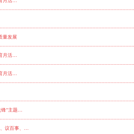
育月活…
质量发展
育月活…
育月活…
先锋”主题…
案、议百事、…